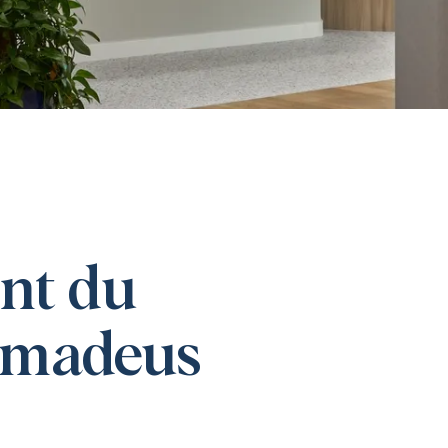
nt du
’Amadeus